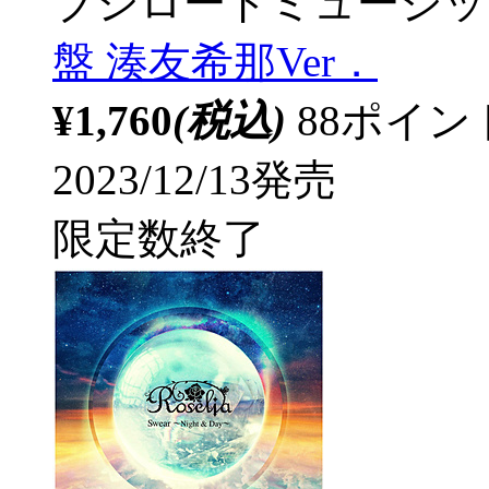
ブシロードミュージッ
盤 湊友希那Ver．
¥1,760
(税込)
88ポイ
2023/12/13発売
限定数終了