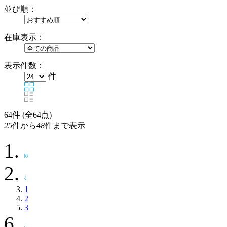
並び順：
在庫表示：
表示件数：
件
64
件 (全64点)
25
件から
48
件まで表示
1
2
3