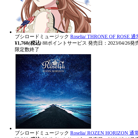
ブシロードミュージック
Roselia/ THRONE OF RO
¥1,760
(税込)
88ポイントサービス
発売日：2023/04/26発
限定数終了
ブシロードミュージック
Roselia/ ROZEN HORIZON 