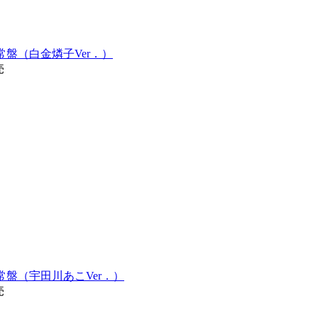
SE 通常盤（白金燐子Ver．）
売
SE 通常盤（宇田川あこVer．）
売