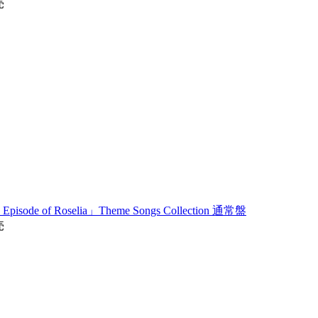
売
isode of Roselia」Theme Songs Collection 通常盤
売