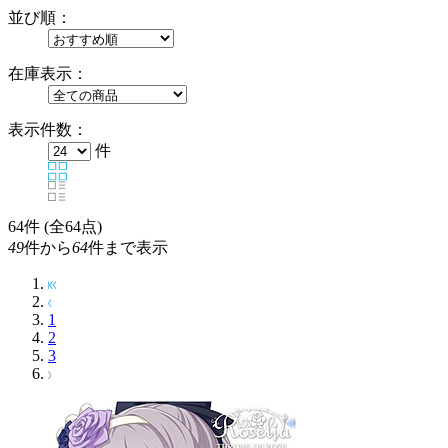
並び順：
在庫表示：
表示件数：
件
64
件 (全64点)
49
件から
64
件まで表示
1
2
3