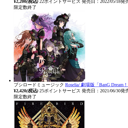
¥2,200
(税込)
22ポイントサービス
発売日：2022/05/18発
限定数終了
ブシロードミュージック
Roselia/ 劇場版「BanG Dream！ Ep
¥2,420
(税込)
25ポイントサービス
発売日：2021/06/30発
限定数終了