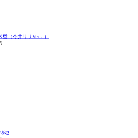
SE 通常盤（今井リサVer．）
売
通常盤B