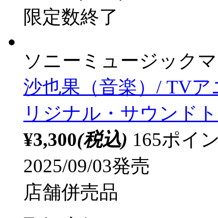
セット商品
エイベックス・ピクチ
メ『ひみつのアイプリ
ングミニアルバム 01
典「アクリルコースター
ソフマップ・アニメガ
¥2,530
(税込)
発売日：20