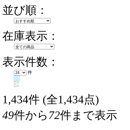
並び順：
在庫表示：
表示件数：
件
1,434
件 (全1,434点)
49
件から
72
件まで表示