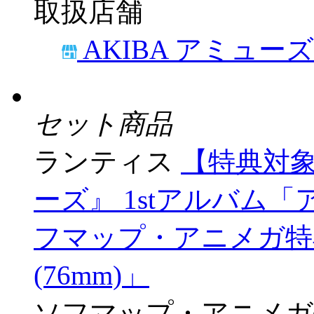
限定数終了
ソニーミュージックマ
沙也果（音楽）/ TV
リジナル・サウンドトラッ
¥3,300
(税込)
165ポ
2025/09/03発売
店舗併売品
取扱店舗