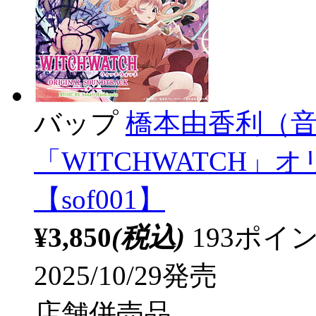
バップ
橋本由香利（音
「WITCHWATCH
【sof001】
¥3,850
(税込)
193ポ
2025/10/29発売
店舗併売品