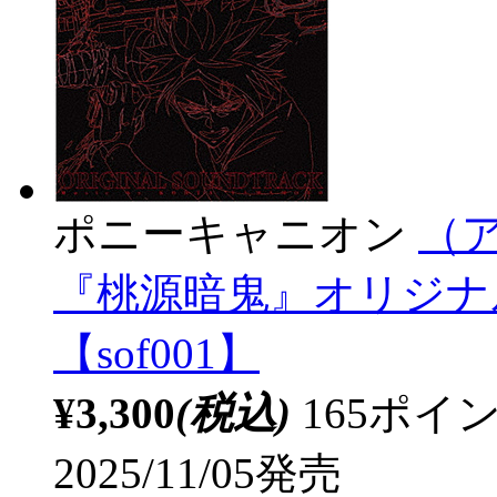
ポニーキャニオン
（ア
『桃源暗鬼』オリジナ
【sof001】
¥3,300
(税込)
165ポ
2025/11/05発売