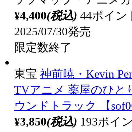
AKIBA アミュー
セット商品
ランティス
【特典対象
ーズ』 1stアルバム「ア
フマップ・アニメガ特
(76mm)」
ソフマップ・アニメガ