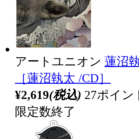
アートユニオン
蓮沼執
［蓮沼執太 /CD］
¥2,619
(税込)
27ポイ
限定数終了