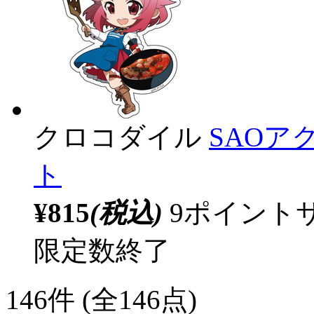
クロコダイル
SAOア
ト
¥815
(税込)
9ポイント
限定数終了
146
件 (全146点)