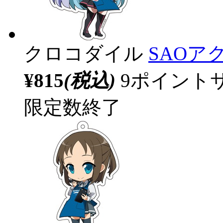
クロコダイル
SAOア
¥815
(税込)
9ポイント
限定数終了