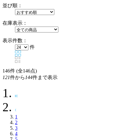
並び順：
在庫表示：
表示件数：
件
146
件 (全146点)
121
件から
144
件まで表示
1
2
3
4
5