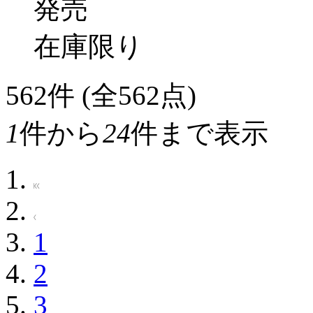
発売
在庫限り
562
件 (全562点)
1
件から
24
件まで表示
1
2
3