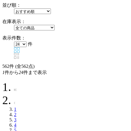
並び順：
在庫表示：
表示件数：
件
562
件 (全562点)
1
件から
24
件まで表示
1
2
3
4
5