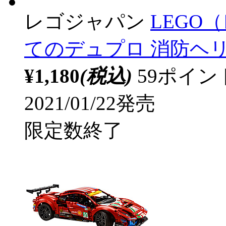
レゴジャパン
LEGO（
てのデュプロ 消防ヘ
¥1,180
(税込)
59ポイ
2021/01/22発売
限定数終了