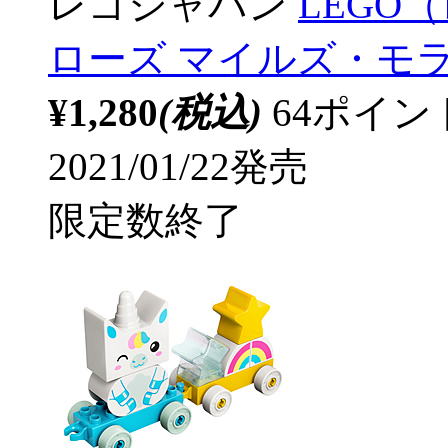
レゴジャパン
LEGO（
ローズ マイルズ・モ
¥1,280
(税込)
64ポイ
2021/01/22発売
限定数終了