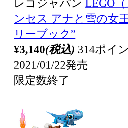
レゴジャパン
LEGO
ンセス アナと雪の女王
リーブック”
¥3,140
(税込)
314ポ
2021/01/22発売
限定数終了