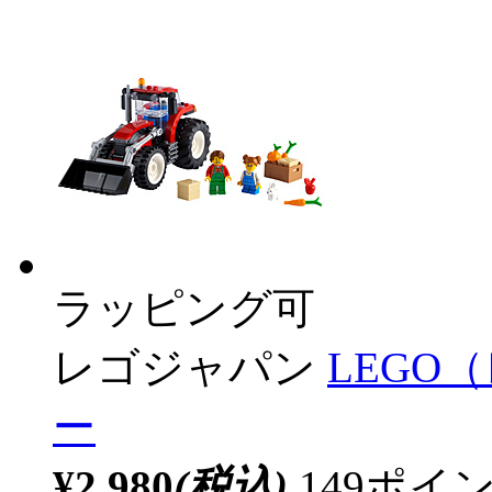
ラッピング可
レゴジャパン
LEGO（
ー
¥2,980
(税込)
149ポ