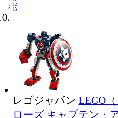
12
13
レゴジャパン
LEGO（
ローズ キャプテン・