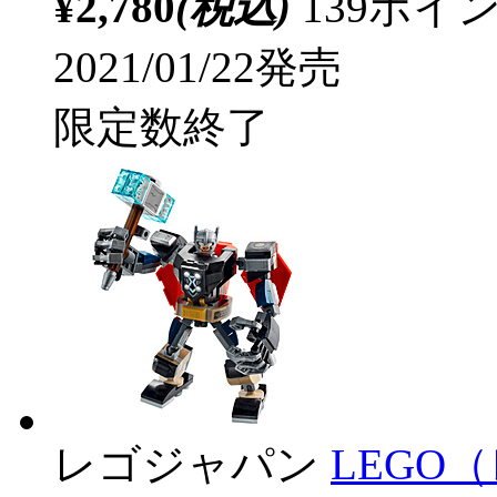
¥2,780
(税込)
139ポ
2021/01/22発売
限定数終了
レゴジャパン
LEGO（