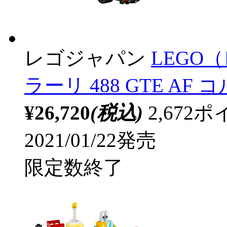
レゴジャパン
LEGO（
ラーリ 488 GTE AF 
¥26,720
(税込)
2,67
2021/01/22発売
限定数終了