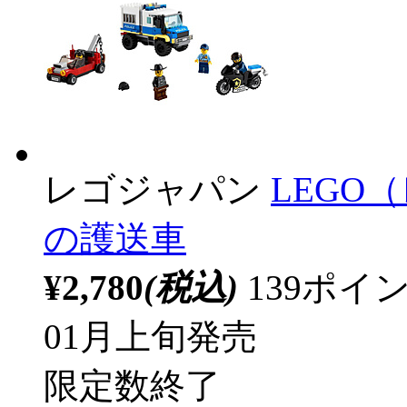
レゴジャパン
LEGO（
の護送車
¥2,780
(税込)
139ポ
01月上旬発売
限定数終了