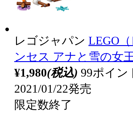
レゴジャパン
LEGO
ンセス アナと雪の女王
¥1,980
(税込)
99ポイ
2021/01/22発売
限定数終了