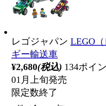
レゴジャパン
LEGO（
ギー輸送車
¥2,680
(税込)
134ポ
01月上旬発売
限定数終了