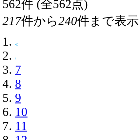
562
件 (全562点)
217
件から
240
件まで表示
7
8
9
10
11
12