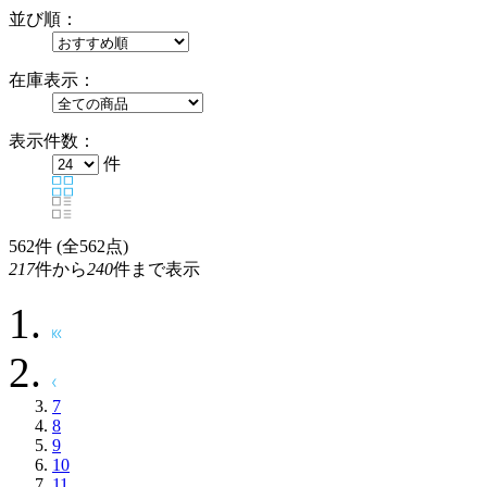
並び順：
在庫表示：
表示件数：
件
562
件 (全562点)
217
件から
240
件まで表示
7
8
9
10
11