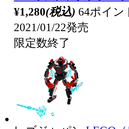
¥1,280
(税込)
64ポイ
2021/01/22発売
限定数終了