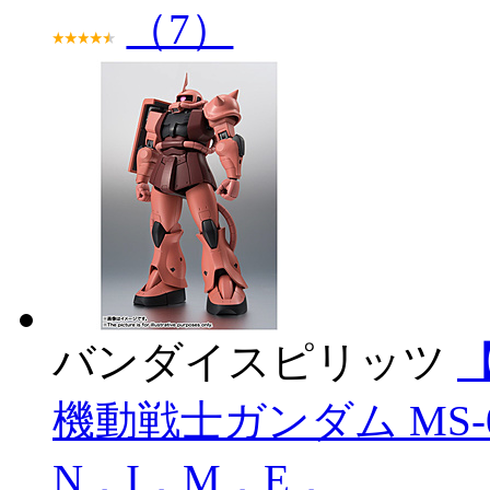
（7）
バンダイスピリッツ
【
機動戦士ガンダム MS-0
N．I．M．E．