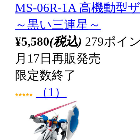
MS-06R-1A 高機動型ザ
～黒い三連星～
¥5,580
(税込)
279ポ
月17日再販発売
限定数終了
（1）