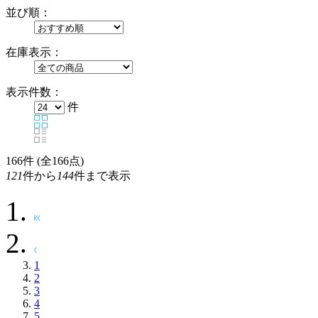
並び順：
在庫表示：
表示件数：
件
166
件 (全166点)
121
件から
144
件まで表示
1
2
3
4
5