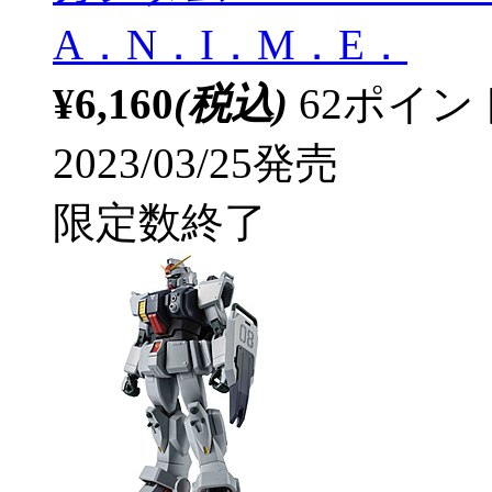
A．N．I．M．E．
¥6,160
(税込)
62ポイ
2023/03/25発売
限定数終了