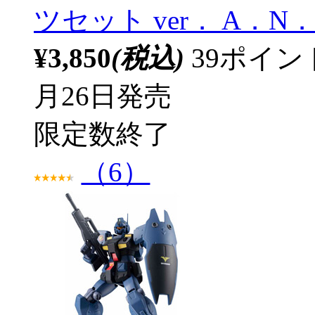
ツセット ver． A．N
¥3,850
(税込)
39ポイ
月26日発売
限定数終了
（6）