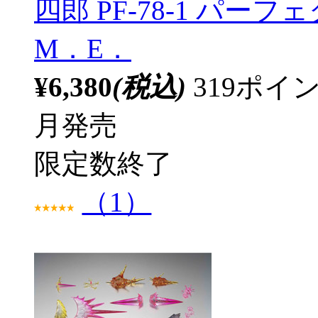
四郎 PF-78-1 パーフ
M．E．
¥6,380
(税込)
319ポ
月発売
限定数終了
（1）