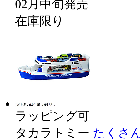
02月中旬発売
在庫限り
ラッピング可
タカラトミー
たくさ