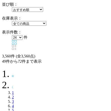
並び順：
在庫表示：
表示件数：
件
3,560
件 (全3,560点)
49
件から
72
件まで表示
1
2
3
4
5