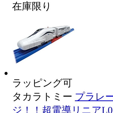
在庫限り
ラッピング可
タカラトミー
プラレー
ジ！！超電導リニアL0