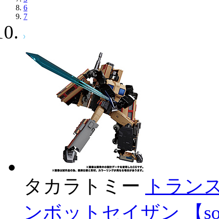
6
7
タカラトミー
トランス
ンボットセイザン 【sof