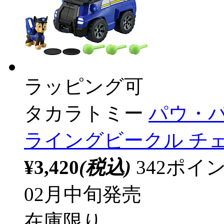
ラッピング可
タカラトミー
パウ・
ライングビークル チ
¥3,420
(税込)
342ポ
02月中旬発売
在庫限り