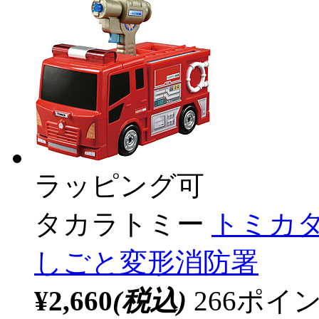
ラッピング可
タカラトミー
トミカ
しごと変形消防署
¥2,660
(税込)
266ポ