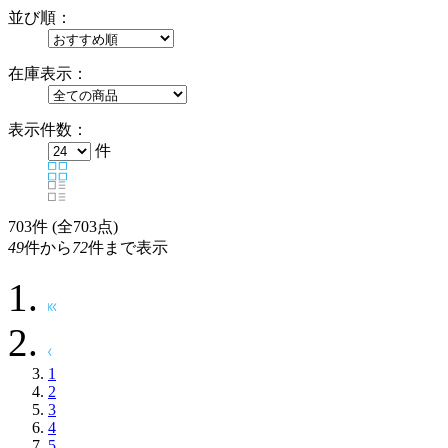
並び順：
在庫表示：
表示件数：
件
703
件 (全703点)
49
件から
72
件まで表示
1
2
3
4
5