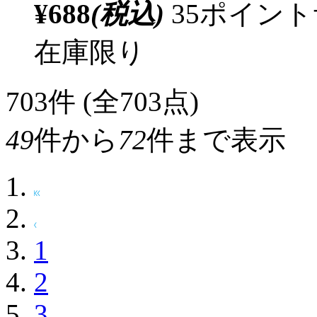
¥688
(税込)
35ポイン
在庫限り
703
件 (全703点)
49
件から
72
件まで表示
1
2
3