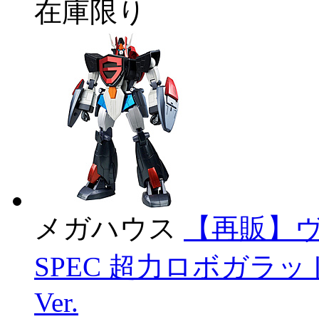
在庫限り
メガハウス
【再販】ヴ
SPEC 超力ロボガラ
Ver.