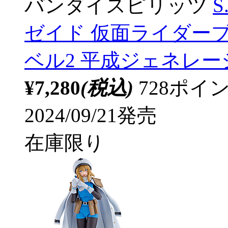
バンダイスピリッツ
S
ゼイド 仮面ライダー
ベル2 平成ジェネレ
¥7,280
(税込)
728ポ
2024/09/21発売
在庫限り