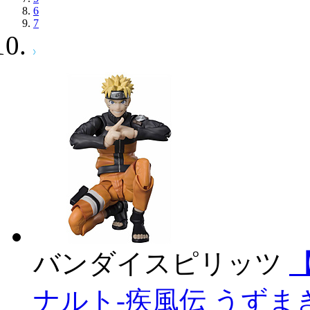
6
7
バンダイスピリッツ
【
ナルト-疾風伝 うずま