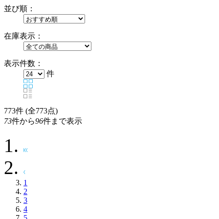
並び順：
在庫表示：
表示件数：
件
773
件 (全773点)
73
件から
96
件まで表示
1
2
3
4
5