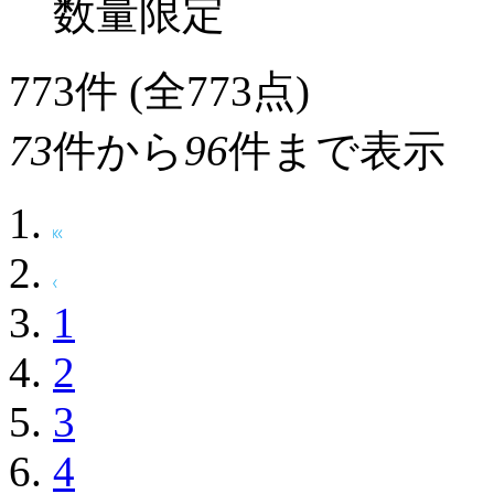
数量限定
773
件 (全773点)
73
件から
96
件まで表示
1
2
3
4