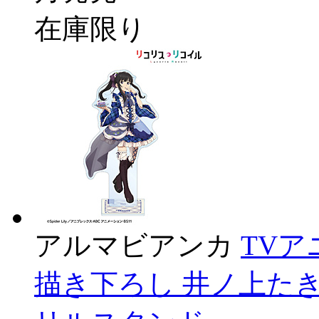
在庫限り
アルマビアンカ
TV
描き下ろし 井ノ上たきな