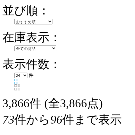
並び順：
在庫表示：
表示件数：
件
3,866
件 (全3,866点)
73
件から
96
件まで表示