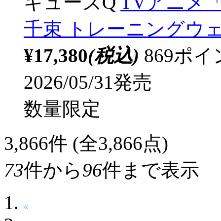
キューズQ
TVアニメ
千束 トレーニングウェア 
¥17,380
(税込)
869ポ
2026/05/31発売
数量限定
3,866
件 (全3,866点)
73
件から
96
件まで表示