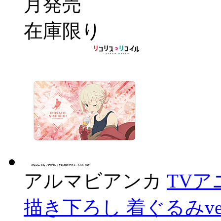
月発売
在庫限り
アルマビアンカ
TV
描き下ろし 着ぐるみve