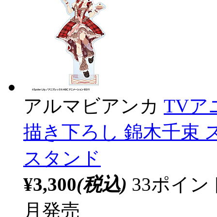
アルマビアンカ
TV
描き下ろし 錦木千束 ス
スタンド
¥3,300
(税込)
33ポイ
月発売