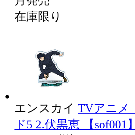
月発売
在庫限り
エンスカイ
TVアニメ
ド5 2.伏黒恵 【sof001