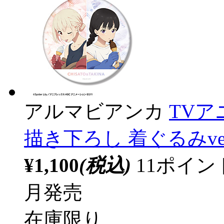
アルマビアンカ
TV
描き下ろし 着ぐるみver
¥1,100
(税込)
11ポイ
月発売
在庫限り