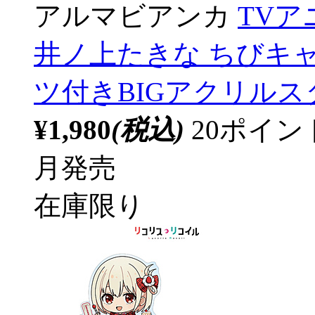
アルマビアンカ
TV
井ノ上たきな ちびキャラ
ツ付きBIGアクリルス
¥1,980
(税込)
20ポイ
月発売
在庫限り