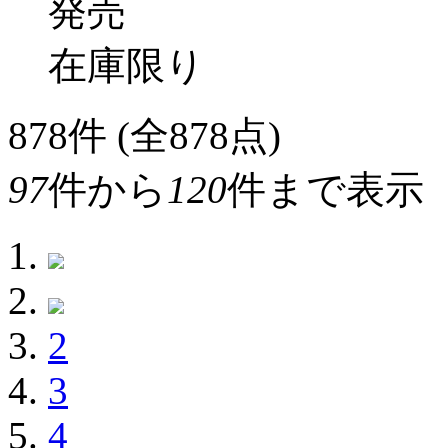
発売
在庫限り
878
件 (全878点)
97
件から
120
件まで表示
2
3
4