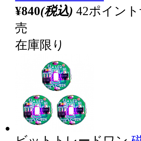
¥840
(税込)
42ポイン
売
在庫限り
ビットトレードワン