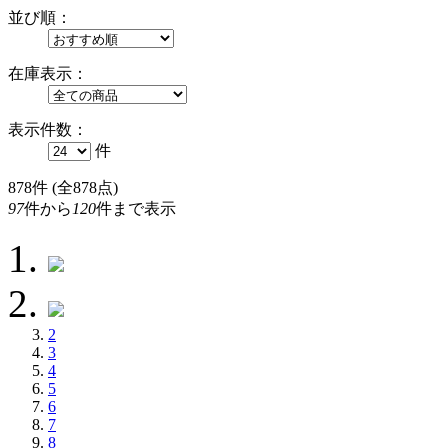
並び順：
在庫表示：
表示件数：
件
878
件 (全878点)
97
件から
120
件まで表示
2
3
4
5
6
7
8