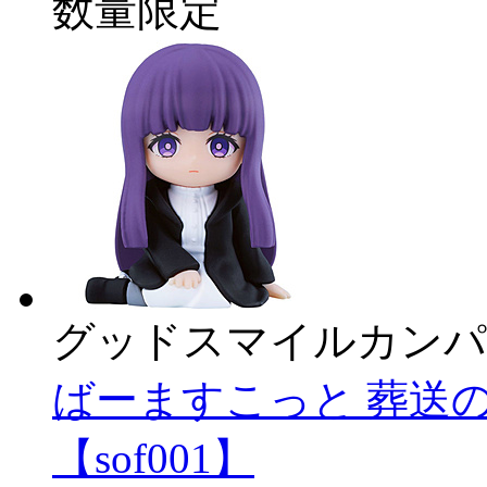
数量限定
グッドスマイルカンパ
ばーますこっと 葬送
【sof001】