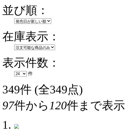
並び順：
在庫表示：
表示件数：
件
349
件 (全349点)
97
件から
120
件まで表示