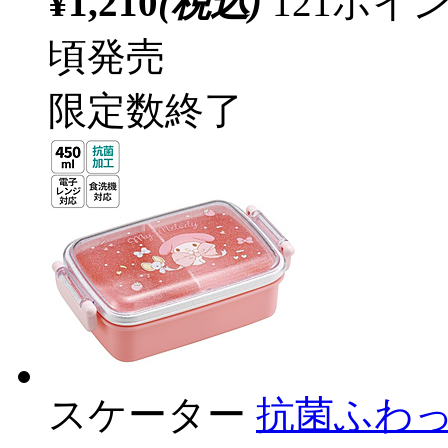
¥1,210
(税込)
121ポ
頃発売
限定数終了
スケーター
抗菌ふわ