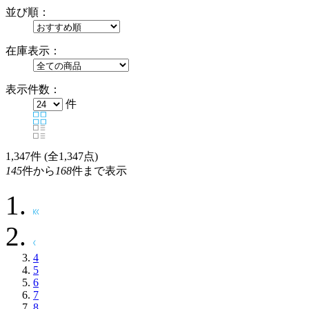
並び順：
在庫表示：
表示件数：
件
1,347
件 (全1,347点)
145
件から
168
件まで表示
4
5
6
7
8