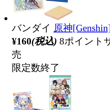
バンダイ
原神[Gens
¥160
(税込)
8ポイント
売
限定数終了