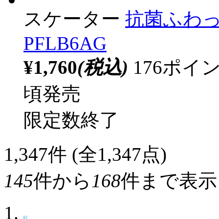
スケーター
抗菌ふわっ
PFLB6AG
¥1,760
(税込)
176ポ
頃発売
限定数終了
1,347
件 (全1,347点)
145
件から
168
件まで表示