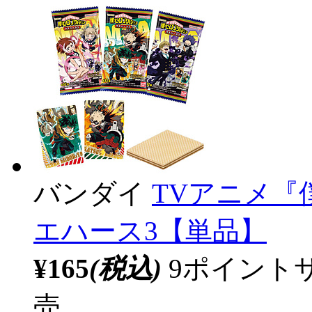
バンダイ
TVアニメ『
エハース3【単品】
¥165
(税込)
9ポイント
売