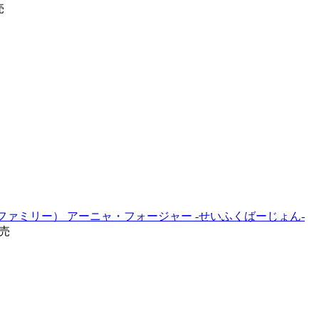
売
LY（スパイファミリー） アーニャ・フォージャー -せいふくばーじょん-
発売