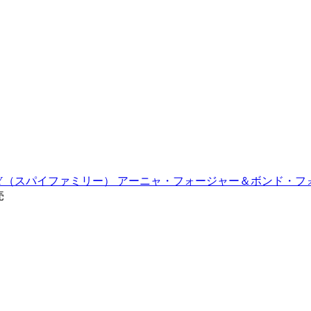
MILY（スパイファミリー） アーニャ・フォージャー＆ボンド・フ
売