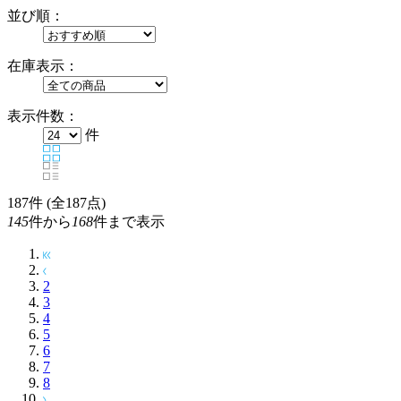
並び順：
在庫表示：
表示件数：
件
187
件 (全187点)
145
件から
168
件まで表示
2
3
4
5
6
7
8