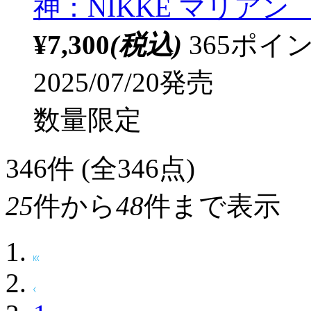
神：NIKKE マリアン 【
¥7,300
(税込)
365ポ
2025/07/20発売
数量限定
346
件 (全346点)
25
件から
48
件まで表示