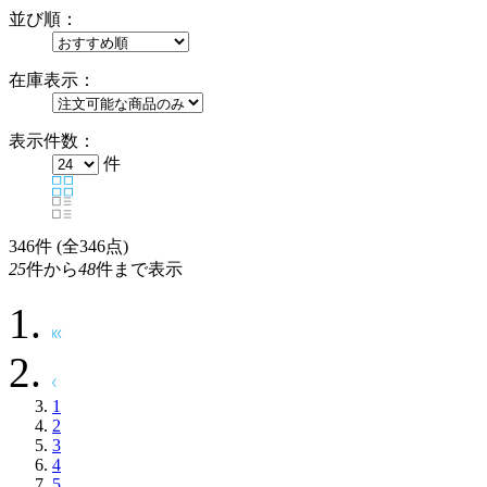
並び順：
在庫表示：
表示件数：
件
346
件 (全346点)
25
件から
48
件まで表示
1
2
3
4
5