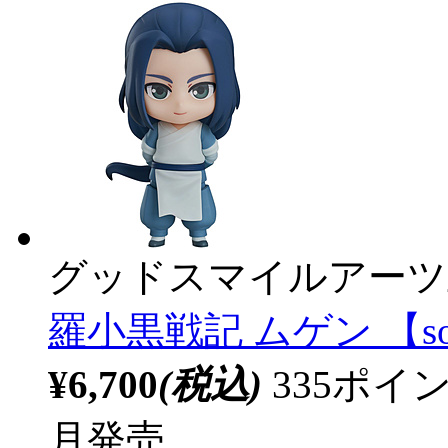
グッドスマイルアーツ
羅小黒戦記 ムゲン 【so
¥6,700
(税込)
335ポ
月発売