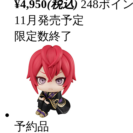
¥4,950
(税込)
248ポ
11月発売予定
限定数終了
予約品