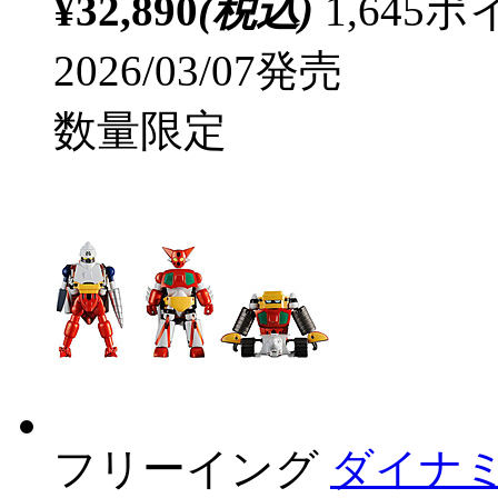
¥32,890
(税込)
1,64
2026/03/07発売
数量限定
フリーイング
ダイナ