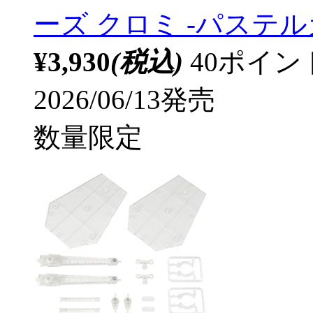
ーズ クロミ -パステルカラー
¥3,930
(税込)
40ポイ
2026/06/13発売
数量限定