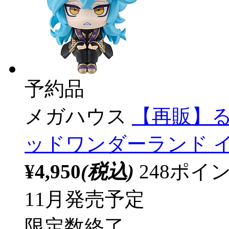
予約品
メガハウス
【再販】る
ッドワンダーランド 
¥4,950
(税込)
248ポ
11月発売予定
限定数終了