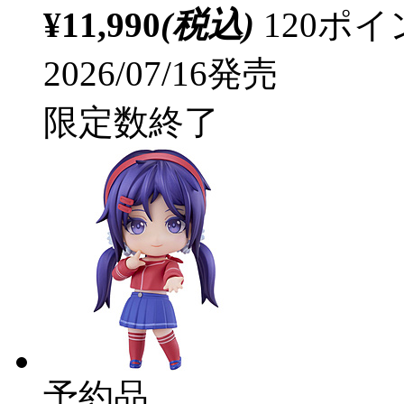
¥11,990
(税込)
120ポ
2026/07/16発売
限定数終了
予約品