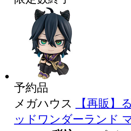
予約品
メガハウス
【再販】る
ッドワンダーランド 