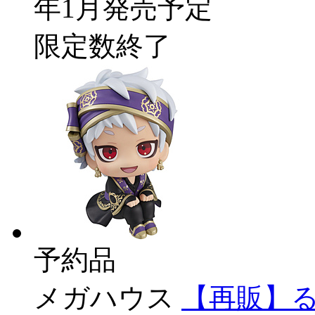
年1月発売予定
限定数終了
予約品
メガハウス
【再販】る