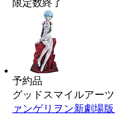
限定数終了
予約品
グッドスマイルアーツ
ァンゲリヲン新劇場版