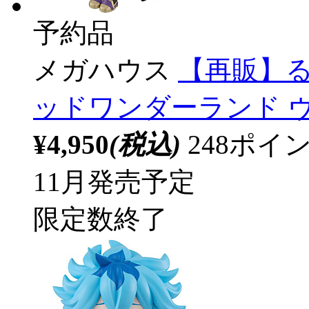
予約品
メガハウス
【再販】る
ッドワンダーランド 
¥4,950
(税込)
248ポ
11月発売予定
限定数終了