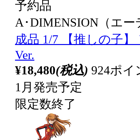
予約品
A･DIMENSION（
成品 1/7 【推しの子】 アイ
Ver.
¥18,480
(税込)
924ポ
1月発売予定
限定数終了