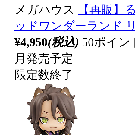
メガハウス
【再販】る
ッドワンダーランド 
¥4,950
(税込)
50ポイ
月発売予定
限定数終了