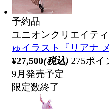
予約品
ユニオンクリエイティ
ゅイラスト『リアナ メイ
¥27,500
(税込)
275ポ
9月発売予定
限定数終了