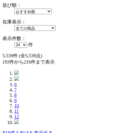
並び順：
在庫表示：
表示件数：
件
5,539
件 (全5,539点)
193
件から
216
件まで表示
6
7
8
9
10
11
12
R18
成人向けを表示する