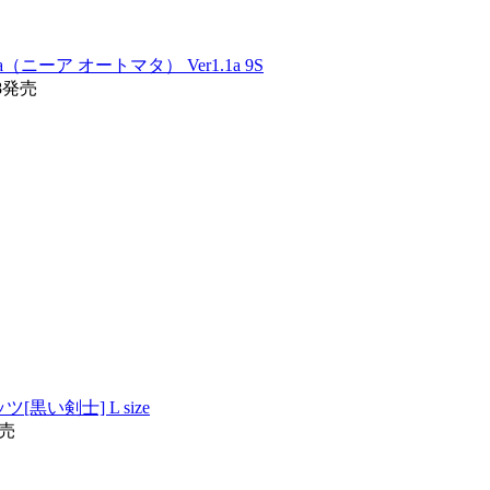
ta（ニーア オートマタ） Ver1.1a 9S
28発売
ツ[黒い剣士] L size
発売