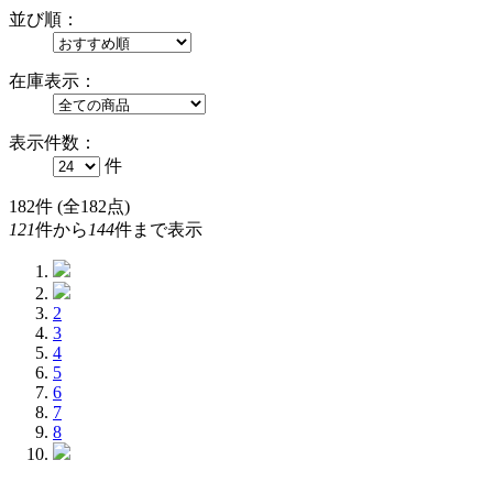
並び順：
在庫表示：
表示件数：
件
182
件 (全182点)
121
件から
144
件まで表示
2
3
4
5
6
7
8