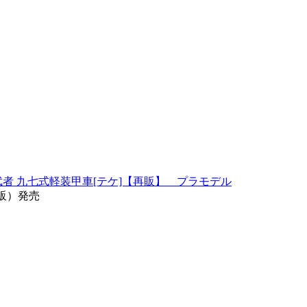
の武者 九七式軽装甲車[テケ]【再販】 プラモデル
再販）発売