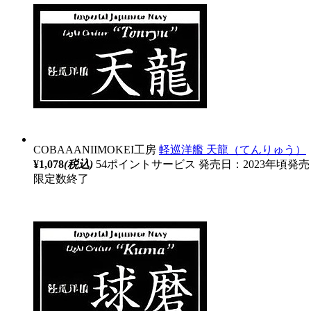
COBAAANIIMOKEI工房
軽巡洋艦 天龍（てんりゅう）
¥1,078
(税込)
54ポイントサービス
発売日：2023年頃発売
限定数終了