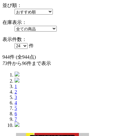
並び順：
在庫表示：
表示件数：
件
944
件 (全944点)
73
件から
96
件まで表示
1
2
3
4
5
6
7