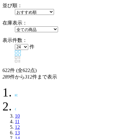
並び順：
在庫表示：
表示件数：
件
622
件 (全622点)
289
件から
312
件まで表示
10
11
12
13
14