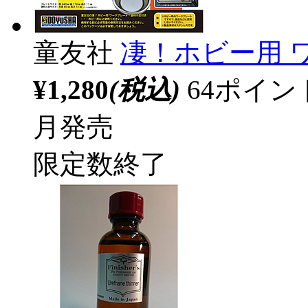
童友社
凄！ホビー用 
¥1,280
(税込)
64ポイ
月発売
限定数終了