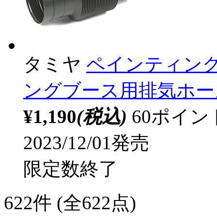
タミヤ
ペインティングブ
ングブース用排気ホース
¥1,190
(税込)
60ポイ
2023/12/01発売
限定数終了
622
件 (全622点)