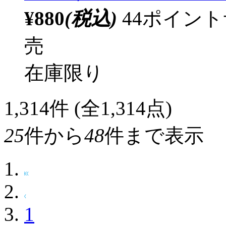
¥880
(税込)
44ポイン
売
在庫限り
1,314
件 (全1,314点)
25
件から
48
件まで表示
1