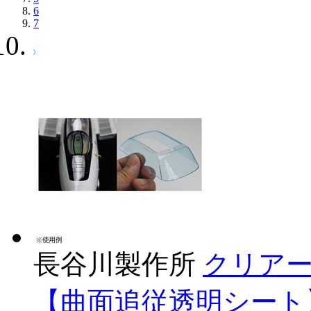
6
7
長谷川製作所
クリア
【曲面追従透明シート】 