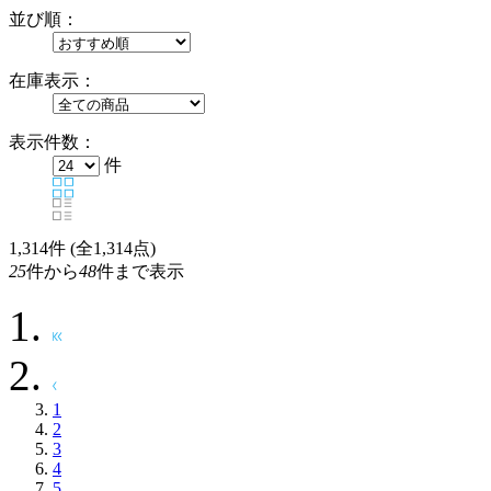
並び順：
在庫表示：
表示件数：
件
1,314
件 (全1,314点)
25
件から
48
件まで表示
1
2
3
4
5