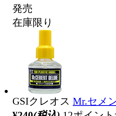
発売
在庫限り
GSIクレオス
Mr.セメ
¥240
(税込)
12ポイン