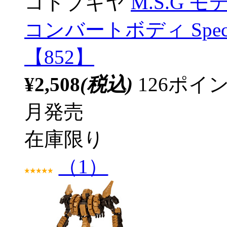
コトブキヤ
M.S.G 
コンバートボディ Special 
【852】
¥2,508
(税込)
126ポ
月発売
在庫限り
（1）