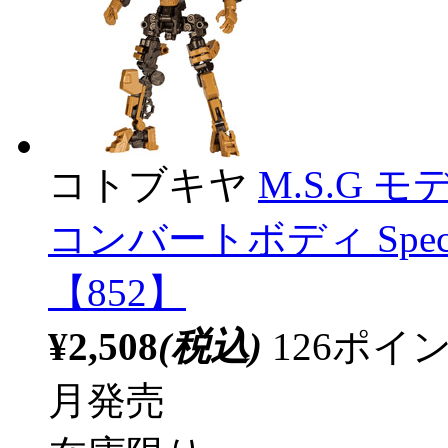
コトブキヤ
M.S.G 
コンバートボディ Special 
【852】
¥2,508
(税込)
126ポ
月発売