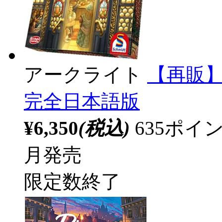
アークライト
【再販
完全日本語版
¥6,350
(税込)
635ポ
月発売
限定数終了