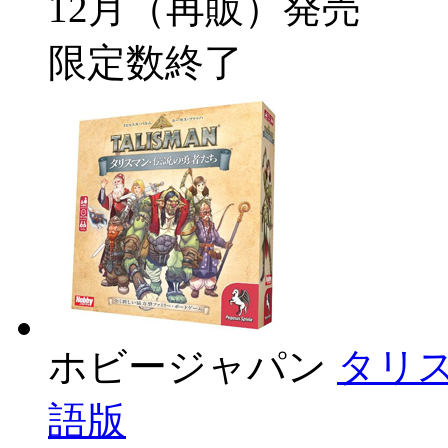
12月（再販）発売
限定数終了
ホビージャパン
タリ
語版