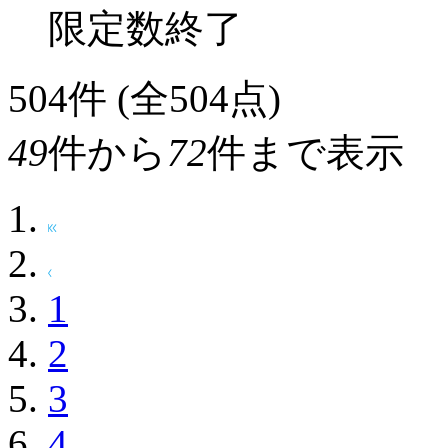
限定数終了
504
件 (全504点)
49
件から
72
件まで表示
1
2
3
4