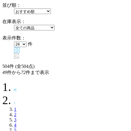
並び順：
在庫表示：
表示件数：
件
504
件 (全504点)
49
件から
72
件まで表示
1
2
3
4
5