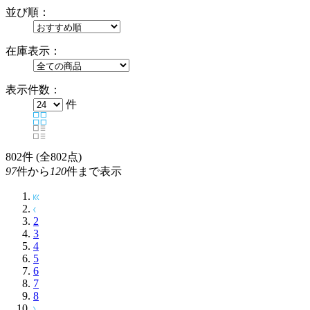
並び順：
在庫表示：
表示件数：
件
802
件 (全802点)
97
件から
120
件まで表示
2
3
4
5
6
7
8