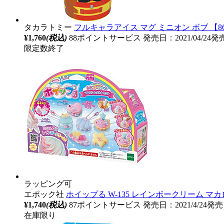
タカラトミー
フルキャラアイス マグ ミニオン ボブ 【8
¥1,760
(税込)
88ポイントサービス
発売日：2021/04/24発
限定数終了
ラッピング可
エポック社
ホイップる W-135 レインボークリーム 
¥1,740
(税込)
87ポイントサービス
発売日：2021/4/24発売
在庫限り