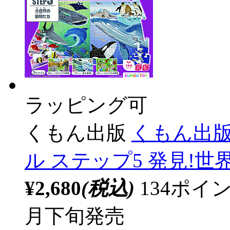
ラッピング可
くもん出版
くもん出版
ル ステップ5 発見!世
¥2,680
(税込)
134ポ
月下旬発売