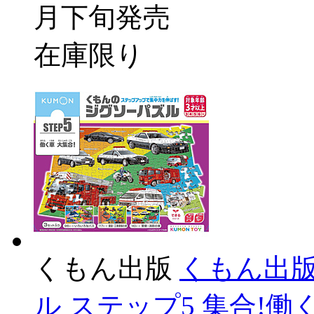
月下旬発売
在庫限り
くもん出版
くもん出版
ル ステップ5 集合!働