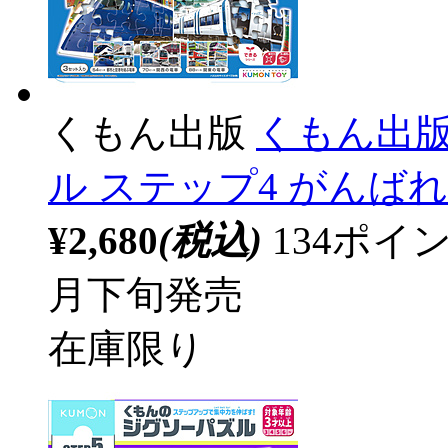
くもん出版
くもん出版
ル ステップ4 がんば
¥2,680
(税込)
134ポ
月下旬発売
在庫限り