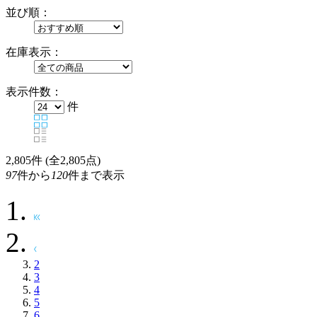
並び順：
在庫表示：
表示件数：
件
2,805
件 (全2,805点)
97
件から
120
件まで表示
2
3
4
5
6