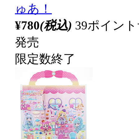
ゅあ！
¥780
(税込)
39ポイン
発売
限定数終了