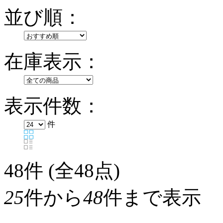
並び順：
在庫表示：
表示件数：
件
48
件 (全48点)
25
件から
48
件まで表示