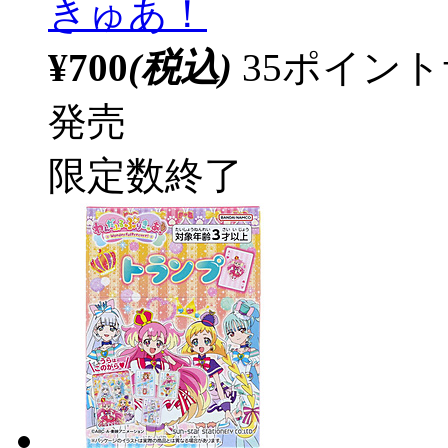
きゅあ！
¥700
(税込)
35ポイン
発売
限定数終了