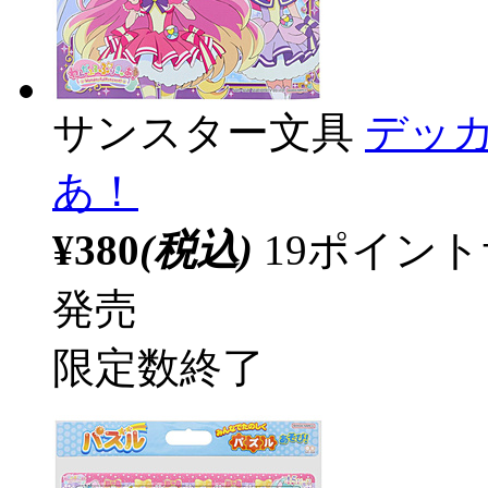
サンスター文具
デッ
あ！
¥380
(税込)
19ポイン
発売
限定数終了