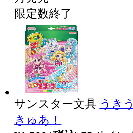
限定数終了
サンスター文具
うき
きゅあ！