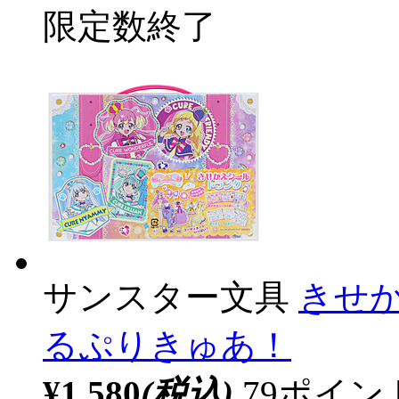
限定数終了
サンスター文具
きせ
るぷりきゅあ！
¥1,580
(税込)
79ポイ