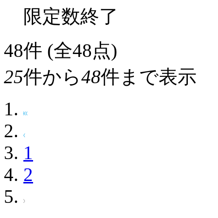
限定数終了
48
件 (全48点)
25
件から
48
件まで表示
1
2