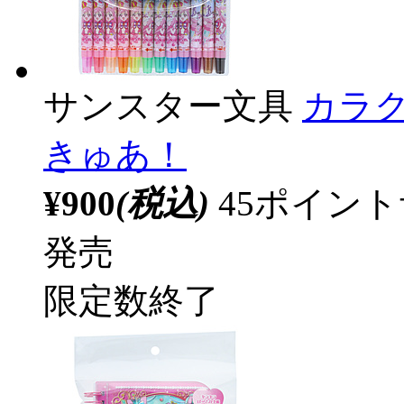
サンスター文具
カラ
きゅあ！
¥900
(税込)
45ポイン
発売
限定数終了