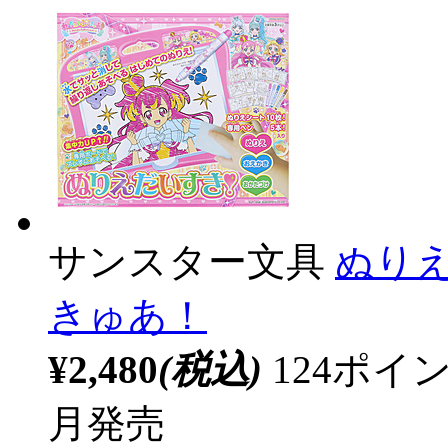
サンスター文具
ぬり
きゅあ！
¥2,480
(税込)
124ポ
月発売