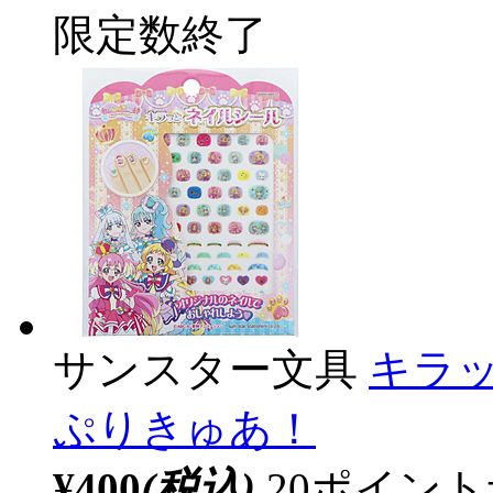
限定数終了
サンスター文具
キラ
ぷりきゅあ！
¥400
(税込)
20ポイン