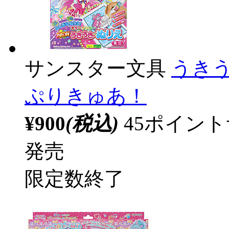
サンスター文具
うき
ぷりきゅあ！
¥900
(税込)
45ポイン
発売
限定数終了