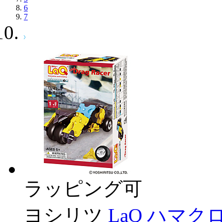
6
7
ラッピング可
ヨシリツ
LaQ ハマ