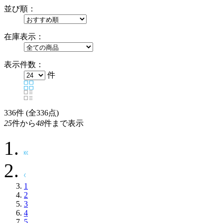
並び順：
在庫表示：
表示件数：
件
336
件 (全336点)
25
件から
48
件まで表示
1
2
3
4
5