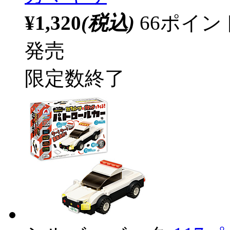
¥1,320
(税込)
66ポイ
発売
限定数終了