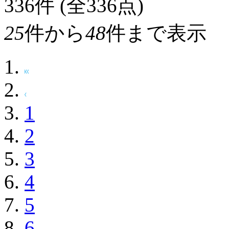
シルバーバック
132
サウルス
¥1,320
(税込)
66ポイ
発売
限定数終了
336
件 (全336点)