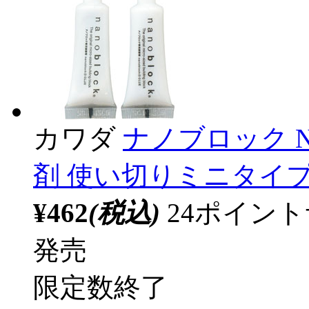
カワダ
ナノブロック N
剤 使い切りミニタイプ
¥462
(税込)
24ポイン
発売
限定数終了