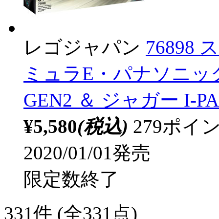
レゴジャパン
7689
ミュラE・パナソニッ
GEN2 ＆ ジャガー I-PA
¥5,580
(税込)
279ポ
2020/01/01発売
限定数終了
331
件 (全331点)