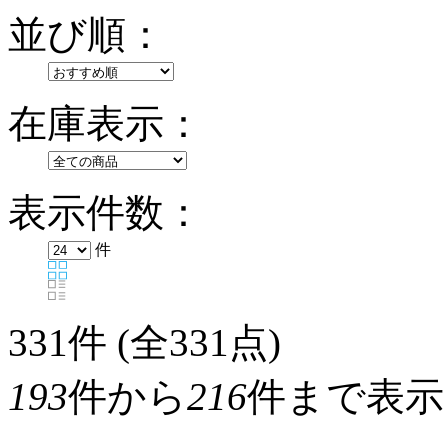
並び順：
在庫表示：
表示件数：
件
331
件 (全331点)
193
件から
216
件まで表示