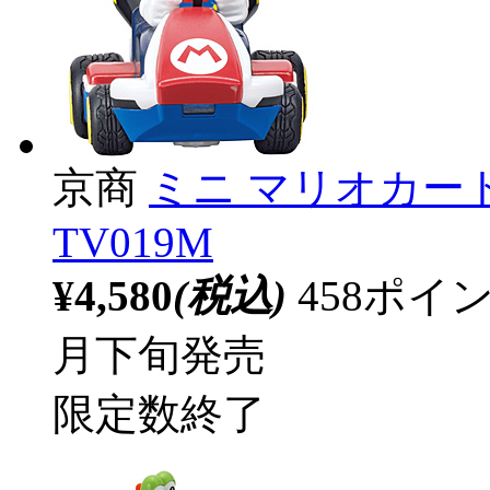
京商
ミニ マリオカート
TV019M
¥4,580
(税込)
458ポ
月下旬発売
限定数終了