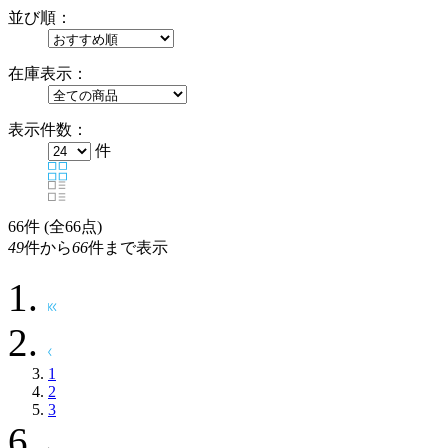
並び順：
在庫表示：
表示件数：
件
66
件 (全66点)
49
件から
66
件まで表示
1
2
3