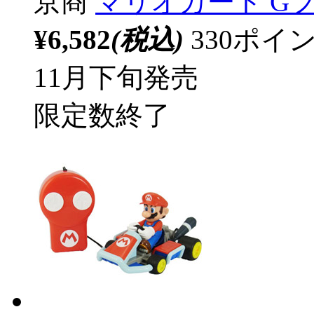
京商
マリオカート Gフォ
¥6,582
(税込)
330ポ
11月下旬発売
限定数終了