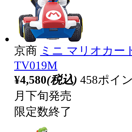
京商
ミニ マリオカート
TV019M
¥4,580
(税込)
458ポ
月下旬発売
限定数終了