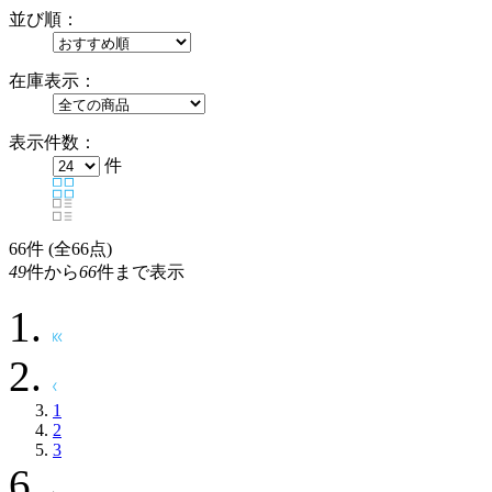
並び順：
在庫表示：
表示件数：
件
66
件 (全66点)
49
件から
66
件まで表示
1
2
3