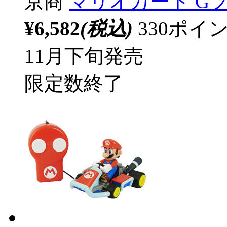
京商
マリオカート Gフォ
¥6,582
(税込)
330ポ
11月下旬発売
限定数終了