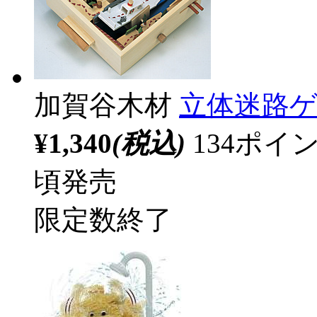
加賀谷木材
立体迷路
¥1,340
(税込)
134ポ
頃発売
限定数終了