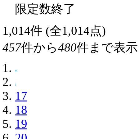
限定数終了
1,014
件 (全1,014点)
457
件から
480
件まで表示
17
18
19
20