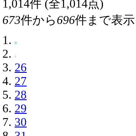
1,014
件 (全1,014点)
673
件から
696
件まで表示
26
27
28
29
30
31