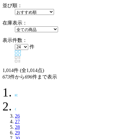
並び順：
在庫表示：
表示件数：
件
1,014
件 (全1,014点)
673
件から
696
件まで表示
26
27
28
29
30