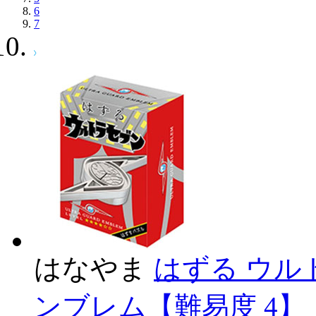
6
7
はなやま
はずる ウル
ンブレム【難易度 4】