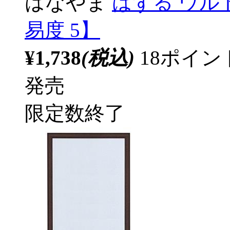
はなやま
はずる ウル
易度 5】
¥1,738
(税込)
18ポイ
発売
限定数終了