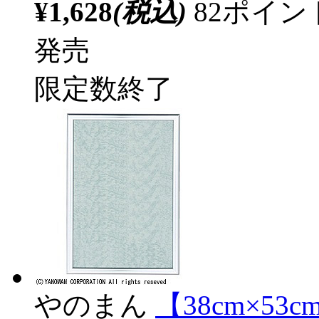
¥1,628
(税込)
82ポイ
発売
限定数終了
やのまん
【38cm×5