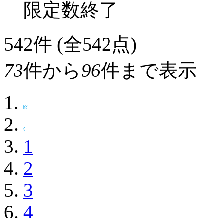
限定数終了
542
件 (全542点)
73
件から
96
件まで表示
1
2
3
4