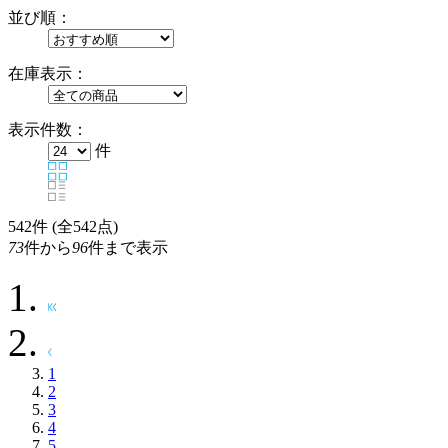
並び順：
在庫表示：
表示件数：
件
542
件 (全542点)
73
件から
96
件まで表示
1
2
3
4
5