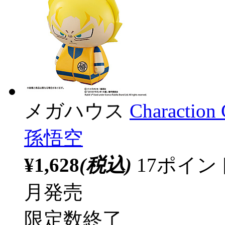
メガハウス
Charac
孫悟空
¥1,628
(税込)
17ポイ
月発売
限定数終了