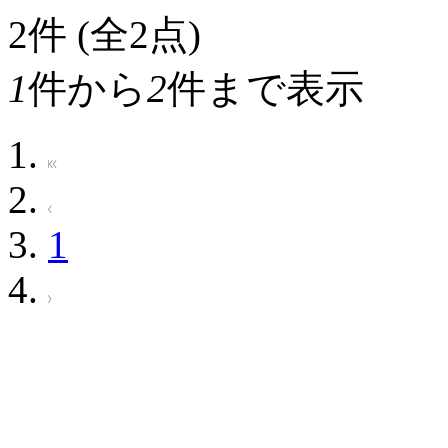
2
件 (全2点)
1
件から
2
件まで表示
1