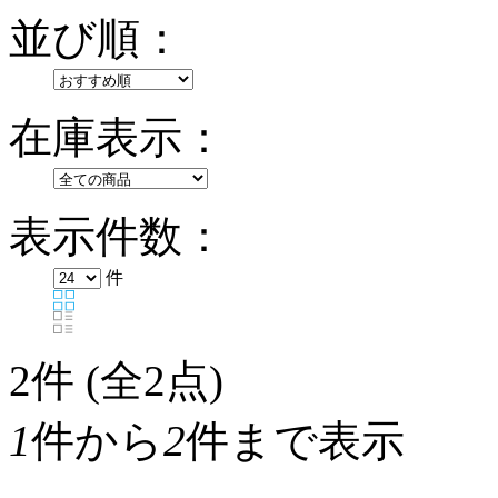
並び順：
在庫表示：
表示件数：
件
2
件 (全2点)
1
件から
2
件まで表示