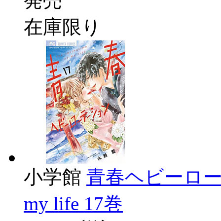
発売
在庫限り
小学館
青春ヘビーローテーシ
my life 17巻