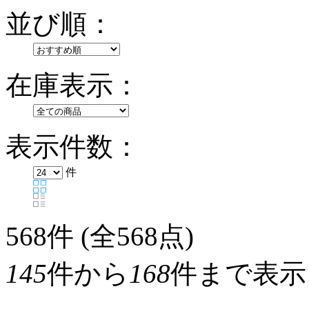
並び順：
在庫表示：
表示件数：
件
568
件 (全568点)
145
件から
168
件まで表示