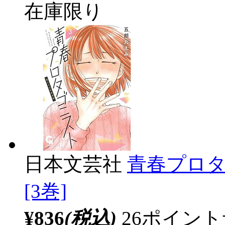
在庫限り
日本文芸社
青春プロタ
[3巻]
¥836
(税込)
26ポイン