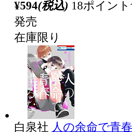
¥594
(税込)
18ポイン
発売
在庫限り
白泉社
人の余命で青春