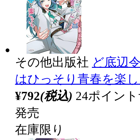
その他出版社
ど底辺令
はひっそり青春を楽し
¥792
(税込)
24ポイン
発売
在庫限り