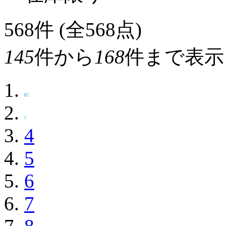
568
件 (全568点)
145
件から
168
件まで表示
4
5
6
7