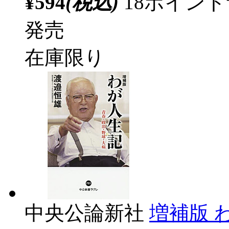
¥594
(税込)
18ポイン
発売
在庫限り
中央公論新社
増補版 