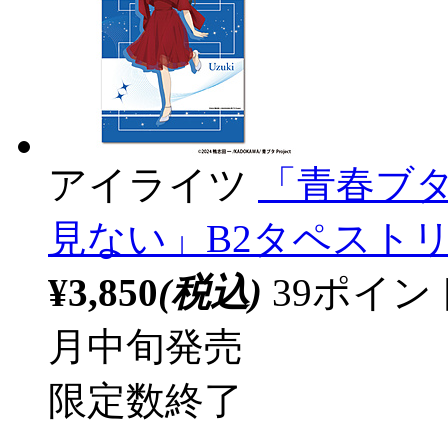
アイライツ
「青春ブ
見ない」B2タペスト
¥3,850
(税込)
39ポイ
月中旬発売
限定数終了