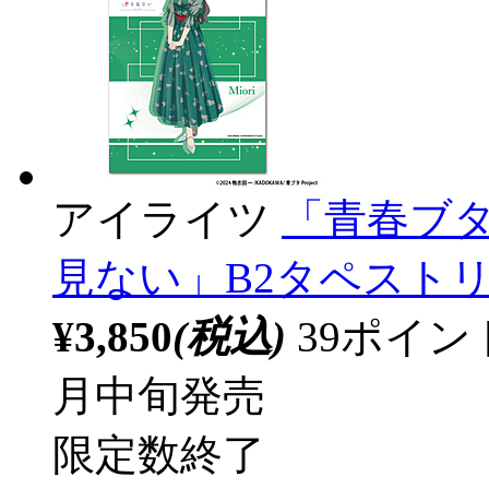
アイライツ
「青春ブ
見ない」B2タペスト
¥3,850
(税込)
39ポイ
月中旬発売
限定数終了