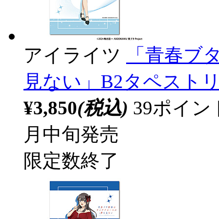
アイライツ
「青春ブ
見ない」B2タペスト
¥3,850
(税込)
39ポイ
月中旬発売
限定数終了