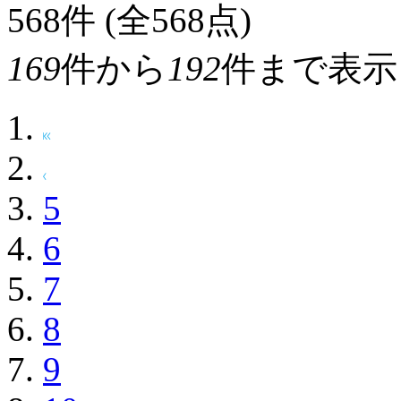
568
件 (全568点)
169
件から
192
件まで表示
5
6
7
8
9