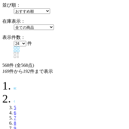
並び順：
在庫表示：
表示件数：
件
568
件 (全568点)
169
件から
192
件まで表示
5
6
7
8
9