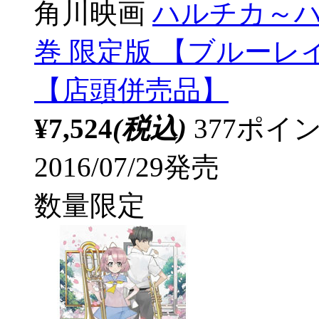
角川映画
ハルチカ～ハ
巻 限定版 【ブルーレ
【店頭併売品】
¥7,524
(税込)
377ポ
2016/07/29発売
数量限定