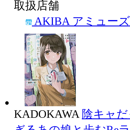
取扱店舗
AKIBA アミュー
KADOKAWA
陰キャだ
ぎるあの娘と歩むReラ