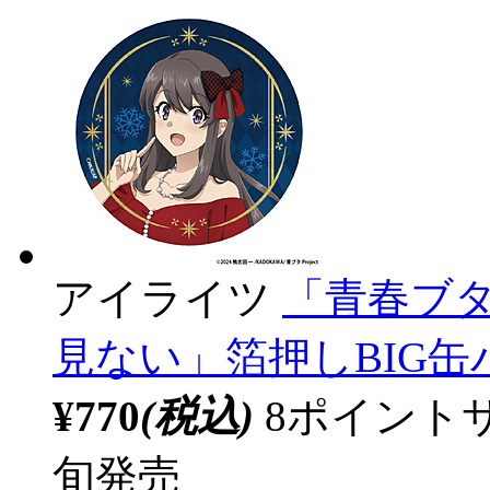
アイライツ
「青春ブ
見ない」箔押しBIG
¥770
(税込)
8ポイント
旬発売