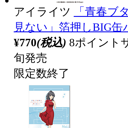
アイライツ
「青春ブ
見ない」箔押しBIG
¥770
(税込)
8ポイント
旬発売
限定数終了