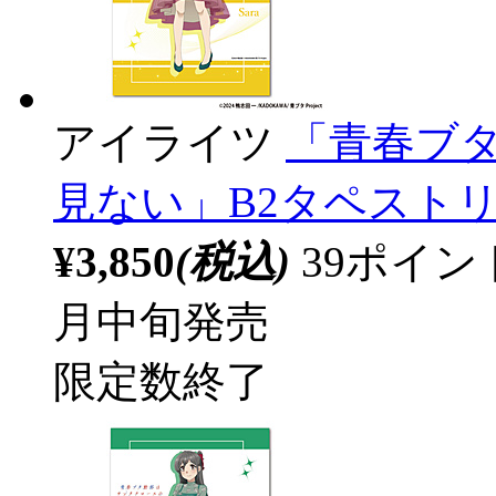
アイライツ
「青春ブ
見ない」B2タペスト
¥3,850
(税込)
39ポイ
月中旬発売
限定数終了