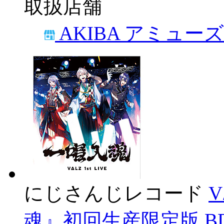
取扱店舗
AKIBA アミュー
にじさんじレコード
V
魂』初回生産限定版 BD【