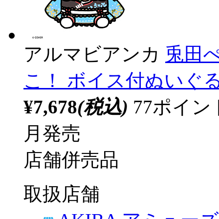
アルマビアンカ
兎田ぺ
こ！ ボイス付ぬいぐるみ 
¥7,678
(税込)
77ポイ
月発売
店舗併売品
取扱店舗