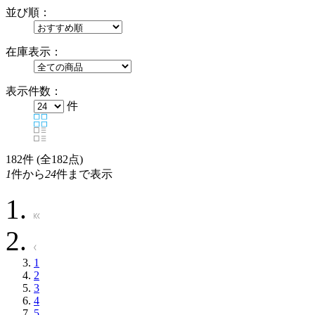
並び順：
在庫表示：
表示件数：
件
182
件 (全182点)
1
件から
24
件まで表示
1
2
3
4
5