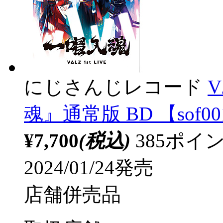
にじさんじレコード
V
魂』通常版 BD 【sof0
¥7,700
(税込)
385ポ
2024/01/24発売
店舗併売品