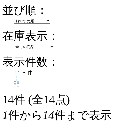
並び順：
在庫表示：
表示件数：
件
14
件 (全14点)
1
件から
14
件まで表示