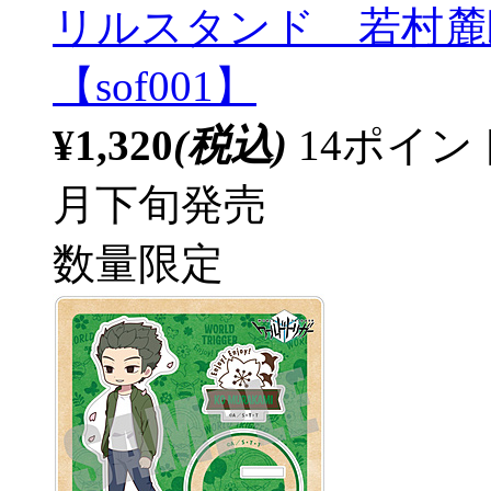
リルスタンド 若村麓郎
【sof001】
¥1,320
(税込)
14ポイ
月下旬発売
数量限定