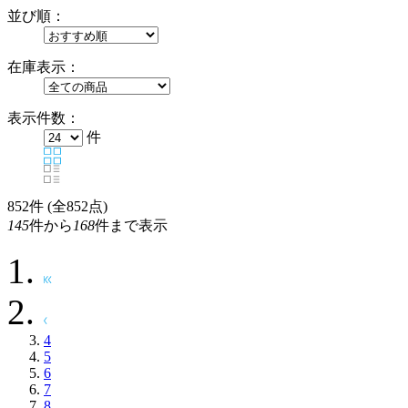
並び順：
在庫表示：
表示件数：
件
852
件 (全852点)
145
件から
168
件まで表示
4
5
6
7
8