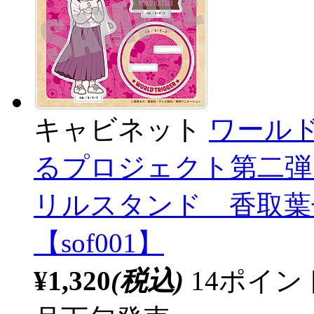
キャビネット
ワール
るプロジェクト第二弾 
リルスタンド 香取葉子
【sof001】
¥1,320
(税込)
14ポイ