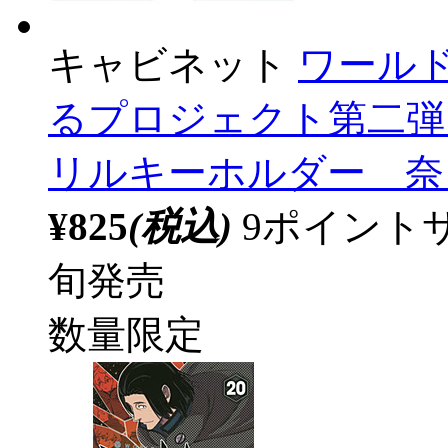
キャビネット
ワール
るプロジェクト第二弾 
リルキーホルダー 奈良坂透
¥825
(税込)
9ポイント
旬発売
数量限定