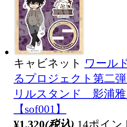
キャビネット
ワール
るプロジェクト第二弾 
リルスタンド 影浦雅人
【sof001】
¥1,320
(税込)
14ポイ