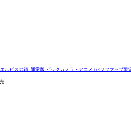
N -エルピスの鎖- 通常版 ビックカメラ・アニメガ×ソフマップ限定セ
発売