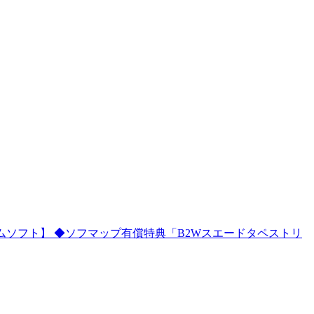
版 【PCゲームソフト】 ◆ソフマップ有償特典「B2Wスエードタペストリ