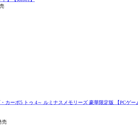
発売
Memories ～ダ・カーポ5 トゥ 4～ ルミナスメモリーズ 豪華限定
0発売