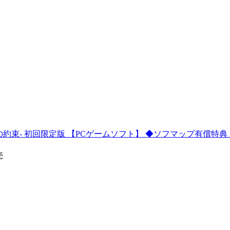
の約束- 初回限定版 【PCゲームソフト】 ◆ソフマップ有償特
売