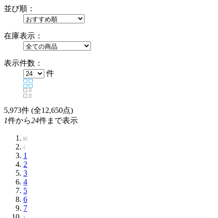
並び順：
在庫表示：
表示件数：
件
5,973
件 (全12,650点)
1
件から
24
件まで表示
1
2
3
4
5
6
7