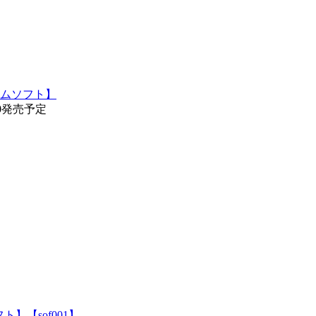
hゲームソフト】
20発売予定
ト】【sof001】