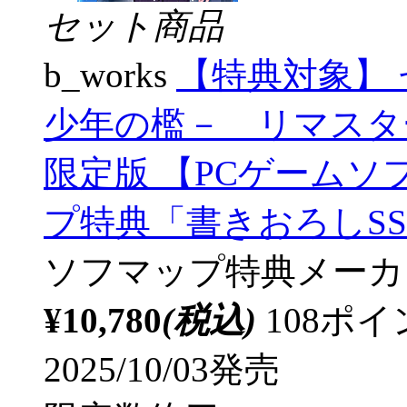
セット商品
b_works
【特典対象】
少年の檻－ リマスタ
限定版 【PCゲームソフ
プ特典「書きおろしS
ソフマップ特典
メーカ
¥10,780
(税込)
108ポ
2025/10/03発売