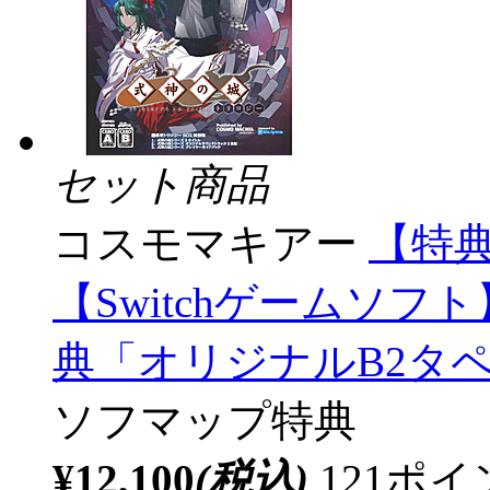
セット商品
コスモマキアー
【特
【Switchゲームソフト
典「オリジナルB2タ
ソフマップ特典
¥12,100
(税込)
121ポ