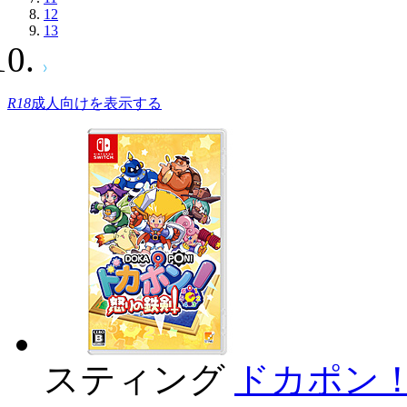
12
13
R18
成人向けを表示する
スティング
ドカポン！