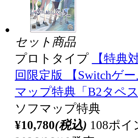
セット商品
プロトタイプ
【特典対
回限定版 【Switchゲ
マップ特典「B2タペ
ソフマップ特典
¥10,780
(税込)
108ポ