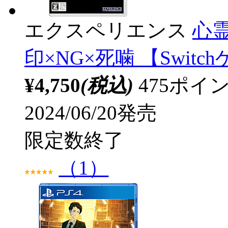
エクスペリエンス
心
印×NG×死噛 【Swit
¥4,750
(税込)
475ポ
2024/06/20発売
限定数終了
（1）