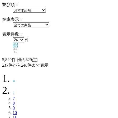
並び順：
在庫表示：
表示件数：
件
5,829
件 (全5,829点)
217
件から
240
件まで表示
7
8
9
10
11