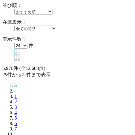
並び順：
在庫表示：
表示件数：
件
5,976
件 (全12,608点)
49
件から
72
件まで表示
1
2
3
4
5
6
7