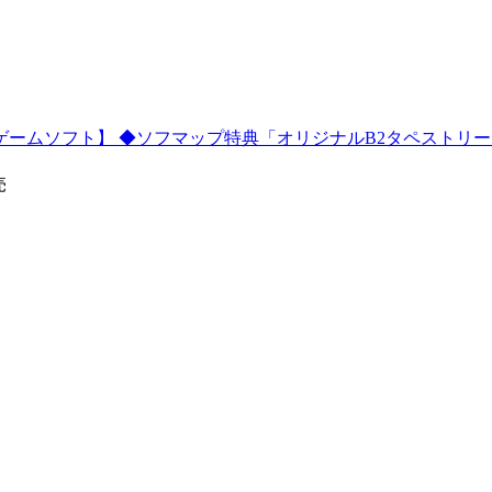
witchゲームソフト】 ◆ソフマップ特典「オリジナルB2タペストリ
売