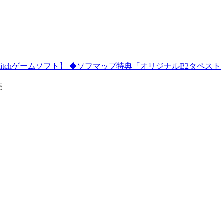
witchゲームソフト】 ◆ソフマップ特典「オリジナルB2タペス
売