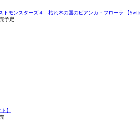
ストモンスターズ４ 枯れ木の国のビアンカ・フローラ 【Swit
3発売予定
フト】
発売