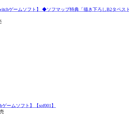
itchゲームソフト】 ◆ソフマップ特典「描き下ろしB2タペス
売
witchゲームソフト】【sof001】
発売