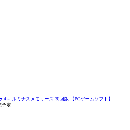
・カーポ5 トゥ 4～ ルミナスメモリーズ 初回版 【PCゲームソフト】
発売予定