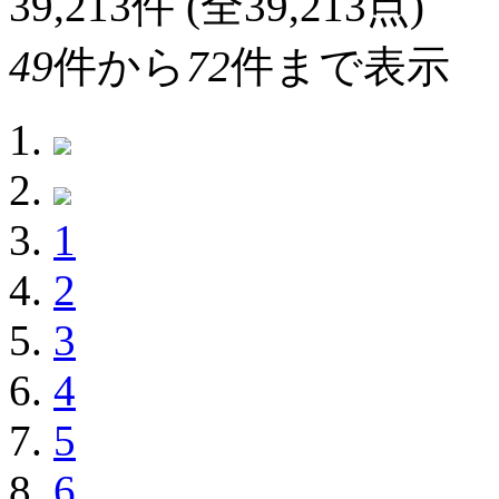
39,213
件 (全39,213点)
49
件から
72
件まで表示
1
2
3
4
5
6