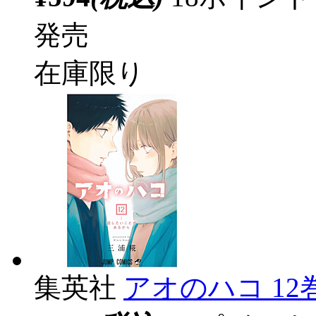
発売
在庫限り
集英社
アオのハコ 12