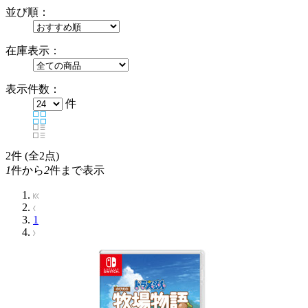
並び順：
在庫表示：
表示件数：
件
2
件 (全2点)
1
件から
2
件まで表示
1