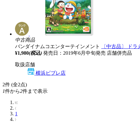
中古商品
バンダイナムコエンターテインメント
〔中古品〕 ドラ
¥1,980
(税込)
発売日：2019年6月中旬発売
店舗併売品
取扱店舗
横浜ビブレ店
2
件 (全2点)
1
件から
2
件まで表示
1