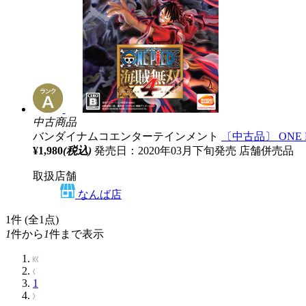
中古商品
バンダイナムコエンターテインメント
〔中古品〕 ONE P
¥1,980
(税込)
発売日：2020年03月下旬発売
店舗併売品
取扱店舗
なんば店
1
件 (全1点)
1
件から
1
件まで表示
1