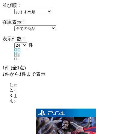
並び順：
在庫表示：
表示件数：
件
1
件 (全1点)
1
件から
1
件まで表示
1