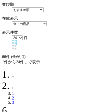
並び順：
在庫表示：
表示件数：
件
66
件 (全66点)
1
件から
24
件まで表示
1
2
3