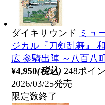
ダイキサウンド
ミュー
ジカル『刀剣乱舞』 和
広 参騎出陣 ～八百八
¥4,950
(税込)
248ポ
2026/03/25発売
限定数終了