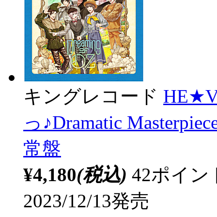
キングレコード
HE★
っ♪Dramatic Masterpie
常盤
¥4,180
(税込)
42ポイ
2023/12/13発売