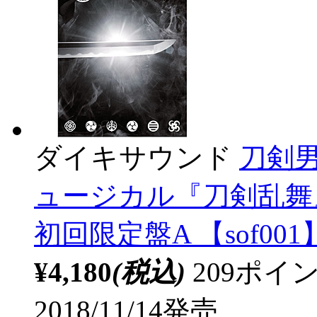
ダイキサウンド
刀剣男士
ュージカル『刀剣乱舞
初回限定盤A 【sof001
¥4,180
(税込)
209ポ
2018/11/14発売