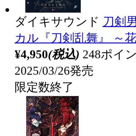
ダイキサウンド
刀剣男士
カル『刀剣乱舞』 ～花
¥4,950
(税込)
248ポ
2025/03/26発売
限定数終了