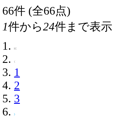
66
件 (全66点)
1
件から
24
件まで表示
1
2
3