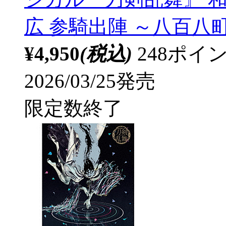
広 参騎出陣 ～八百八
¥4,950
(税込)
248ポ
2026/03/25発売
限定数終了