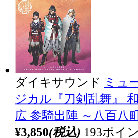
ダイキサウンド
ミュー
ジカル『刀剣乱舞』 和
広 参騎出陣 ～八百八
¥3,850
(税込)
193ポ