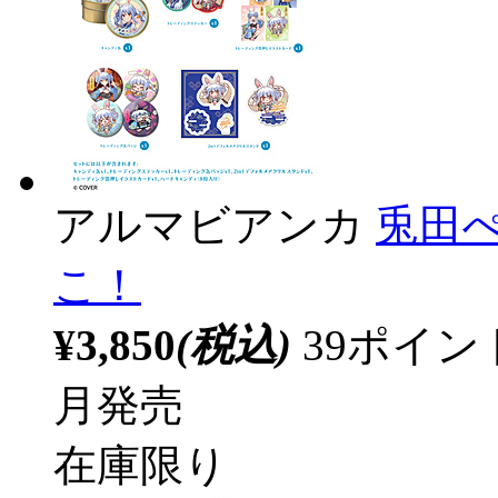
アルマビアンカ
兎田ぺ
こ！
¥3,850
(税込)
39ポイ
月発売
在庫限り