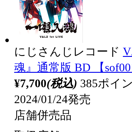
にじさんじレコード
V
魂』通常版 BD 【sof0
¥7,700
(税込)
385ポ
2024/01/24発売
店舗併売品