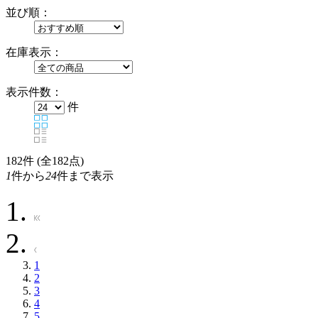
並び順：
在庫表示：
表示件数：
件
182
件 (全182点)
1
件から
24
件まで表示
1
2
3
4
5