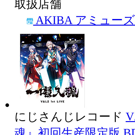
取扱店舗
AKIBA アミュー
にじさんじレコード
V
魂』初回生産限定版 BD【