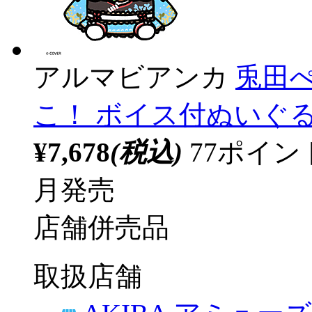
アルマビアンカ
兎田ぺ
こ！ ボイス付ぬいぐるみ 
¥7,678
(税込)
77ポイ
月発売
店舗併売品
取扱店舗