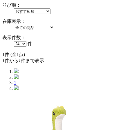
並び順：
在庫表示：
表示件数：
件
1
件 (全1点)
1
件から
1
件まで表示
1